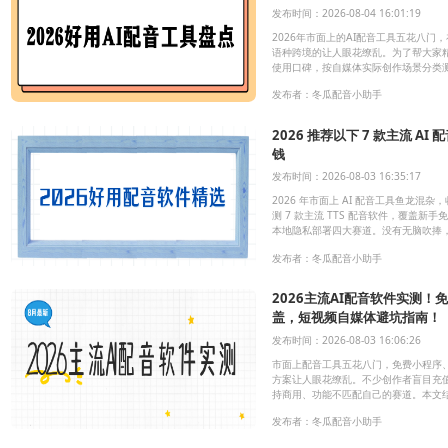
发布时间：2026-08-04 16:01:19
2026年市面上的AI配音工具五花八门
语种跨境的让人眼花缭乱。为了帮大家
使用口碑，按自媒体实际创作场景分类
度、优缺点和适配人群，无广告、不偏
发布者：冬瓜配音小助手
2026 推荐以下 7 款主流 A
钱
发布时间：2026-08-03 16:35:17
2026 年市面上 AI 配音工具鱼龙混
测 7 款主流 TTS 配音软件，覆盖
本地隐私部署四大赛道。没有无脑吹捧
自己需求挑选，拒绝白白浪费钱。
发布者：冬瓜配音小助手
2026主流AI配音软件实测！
盖，短视频自媒体避坑指南！
发布时间：2026-08-03 16:06:26
市面上配音工具五花八门，免费小程序
方案让人眼花缭乱。不少创作者盲目充
持商用、功能不匹配自己的赛道。本文
AI配音软件，客观写出优势与短板，附
发布者：冬瓜配音小助手
合自己的工具。