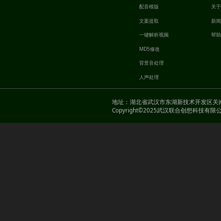
配音模版
关
文案提取
新
一键解析视频
帮
MD5修改
背景音处理
人声处理
地址：湖北省武汉市东湖新技术开发区关南园一路当
Copyright©2025武汉联合创想科技有