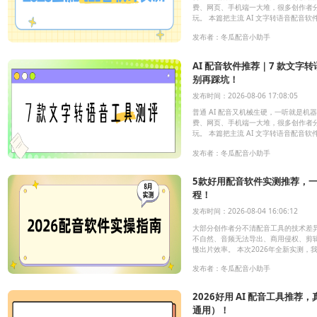
费、网页、手机端一大堆，很多创作者
玩。 本篇把主流 AI 文字转语音配音
全部站在自媒体实操角度，帮大家快速
发布者：冬瓜配音小助手
AI 配音软件推荐｜7 款文字
别再踩坑！
发布时间：2026-08-06 17:08:05
普通 AI 配音又机械生硬，一听就是
费、网页、手机端一大堆，很多创作者
玩。 本篇把主流 AI 文字转语音配音
全部站在自媒体实操角度，帮大家快速
发布者：冬瓜配音小助手
5款好用配音软件实测推荐，
程！
发布时间：2026-08-04 16:06:12
大部分创作者分不清配音工具的技术差
不自然、音频无法导出、商用侵权、剪
慢出片效率。 本次2026年全新实测
分两大核心TTS技术路线，客观拆解每
发布者：冬瓜配音小助手
配场景，无广告、无偏袒，帮大家精准
2026好用 AI 配音工具推荐，
通用）！