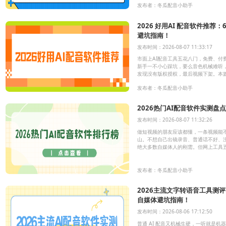
发布者：冬瓜配音小助手
2026 好用AI 配音软件推
避坑指南！
发布时间：2026-08-07 11:33:17
市面上AI配音工具五花八门，免费、付
新手一不小心踩坑，要么音色机械难听
发现没有版权授权，最后视频下架。本
2026年6款主流AI配音工具，横向对
发布者：冬瓜配音小助手
适合自己的配音软件。
2026热门AI配音软件实测
发布时间：2026-08-07 11:32:26
做短视频的朋友应该都懂，一条视频能
山。不想自己出镜录音、普通话不好、没
绝大多数自媒体人的刚需。但网上工具
声音机械像读课文，还有的商用踩坑造
发布者：冬瓜配音小助手
2026主流文字转语音工具测评|
自媒体避坑指南！
发布时间：2026-08-06 17:12:50
普通 AI 配音又机械生硬，一听就是