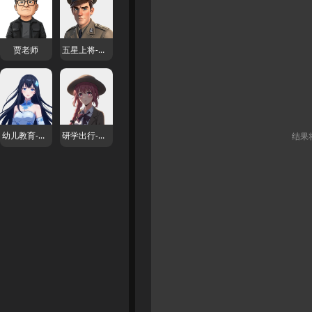
贾老师
五星上将-麦克阿瑟
幼儿教育-甜甜老师
研学出行-东语昕
结果