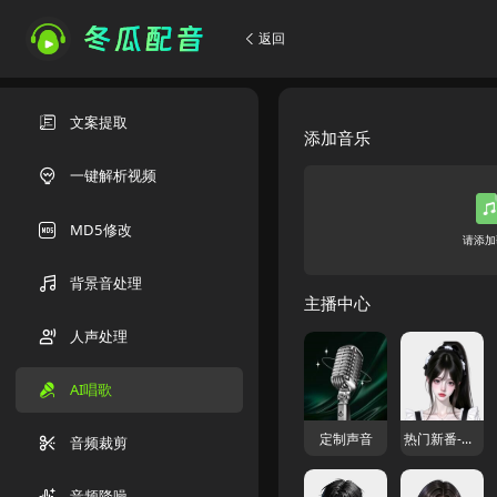
返回
文案提取
添加音乐
一键解析视频
MD5修改
请添加
背景音处理
主播中心
人声处理
AI唱歌
定制声音
热门新番-曼波
音频裁剪
音频降噪