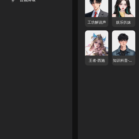
工坊解说声
娱乐扒妹
王者-西施
知识科普-东宏声