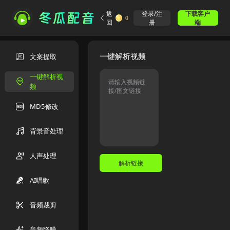
返
登录/注
下载客户
0
回
册
端
一键解析视频
文案提取
一键解析视
频
MD5修改
背景音处理
人声处理
解析链接
AI唱歌
音频裁剪
音频降噪