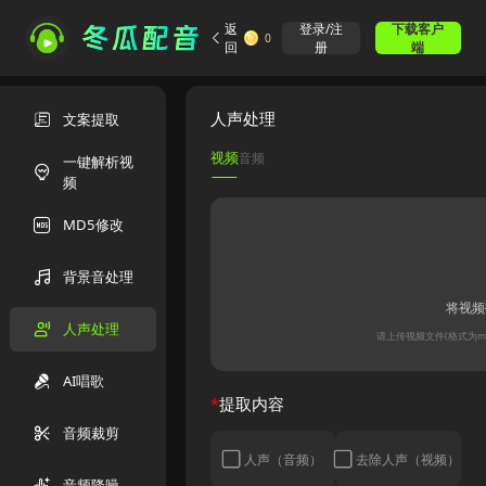
返
登录/注
下载客户
0
回
册
端
人声处理
文案提取
视频
音频
一键解析视
频
MD5修改
背景音处理
将视频
人声处理
请上传视频文件(格式为mp4
AI唱歌
*
提取内容
音频裁剪
人声（音频）
去除人声（视频）
音频降噪