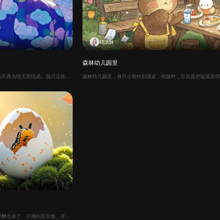
鸡汤妹
森林幼儿园里
当我开始真正爱自己，我不再沉溺于过去，也不再为明天而忧虑。我只活在一切正在发生的当下，过好今天就行。其他的，交给时间。
在一个阳光明媚的早晨，一只小毛毛虫从卵里孵出来了。它感到非常饿，开始寻找食物。星期一，它吃了一个苹果，但还是饿。星期二，它吃了两个梨子，但还是饿。星期三，它吃了三个李子，但还是饿。星期四，它吃了四个草莓，但还是饿。星期五，它吃了五个橙子，但还是饿。星期六，它吃了很多很多食物，结果肚子痛了。星期天，它吃了一片新鲜的绿叶，感觉好多了。最后，它变成了一只美丽的蝴蝶！