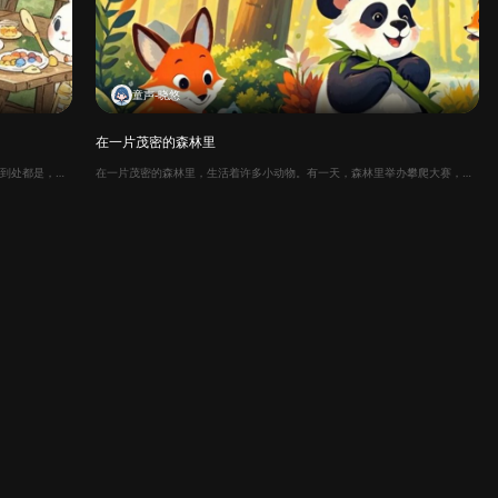
童声-晓悠
在一片茂密的森林里
森林幼儿园里，有只小熊特别调皮，吃饭时，它总是把饭菜弄得到处都是，还对辛苦打扫的小兔子冷嘲热讽。 一天放学后，老师让小熊留下来打扫教室。刚开始，小熊觉得好玩，可没一会儿，就累得直喘气，它这才明白，打扫干净教室可不是一件容易的事。 第二天吃饭，小熊又把饭菜撒到桌上，刚想像之前一样不管，突然想起自己打扫时的疲惫。它赶忙把桌上的饭菜收拾干净，还主动帮小兔子打扫。 小兔子又惊又喜，问 你怎么突然变啦？小熊不好意思地说，我昨天打扫才知道有多累，以后我肯定会珍惜你的劳动成果。 从那以后，小熊彻底变了，成了尊重他人劳动的乖孩子，幼儿园里也变得更加温馨快乐。
在一片茂密的森林里，生活着许多小动物。有一天，森林里举办攀爬大赛，终点是森林中最高的那棵大树顶端，奖品是一本神奇的故事书，据说读了它就能变得聪明又勇敢。 比赛开始，小动物们都信心满满地往上爬。可没一会儿，有的小动物被树干上的小刺扎到，疼得哭了起来，放弃了比赛；有的小动物爬到一半，往下一看，吓得腿都软了，赶紧退了回去。 有一只小动物，虽然也被小刺扎得手疼，也害怕得浑身发抖，但它没有放弃。它每爬一步，就给自己打气：“我可以的！” 它不断调整姿势，小心翼翼地避开尖刺。终于，它第一个爬到了树顶，拿到了那本神奇的故事书。 其他小动物纷纷围过来，问它是怎么做到的。它笑着说：“遇到困难不要害怕，只要坚持不放弃，就一定能成功。” 从那以后，森林里的小动物们再遇到困难，都会想起这只勇敢的小动物，鼓起勇气去面对。小朋友们，当你们遇到困难时，也要像它一样勇敢哦。