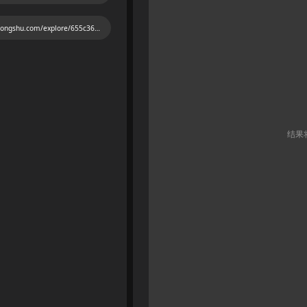
https://www.xiaohongshu.com/explore/655c3612000000000f0263d3?xsec_token=ABiGyxfBTEbT7NTU403FI_FZM5prgepPr8vBb4K6R5So4=&xsec_source=pc_user
结果