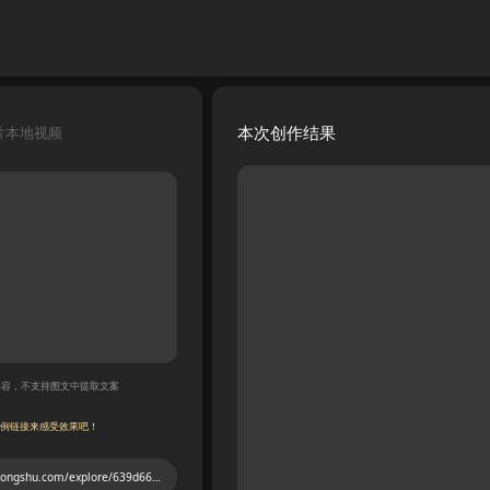
本次创作结果
片
本地视频
内容，不支持图文中提取文案
例链接来感受效果吧！
https://www.xiaohongshu.com/explore/639d669c000000001f00e23f?xsec_token=ABlpIsSyYnHLYmkTvd5iRGAn9F3EsysFqy5l-l_8re8rk=&xsec_source=pc_user