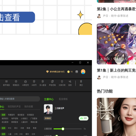
第2集 | 小公主再遇暴
声音：晓华-叙事陈述
3656
3
5
第1集 | 新上任的阎王
声音：晓华-叙事陈述
热门功能