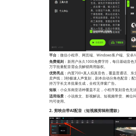
平台
：微信小程序、网页端、Windows客户端、安卓/i
免费规则
：新用户永久1000免费字符，每日基础音
万字批量配音需会员解锁商用版权。
优势亮点
：内置700+真人拟真音色，覆盖普通话、
卖声线；3秒极速人声复刻，剧本自动分角色配音；配
持万字长文本批量生成，全程无弹窗广告。
短板
：小众东南亚语种覆盖不足，小程序复刻音色无
适用场景
：小说推文、影视解说、短视频带货、摊位
均可使用。
2. 剪映自带AI配音（短视频剪辑刚需款）