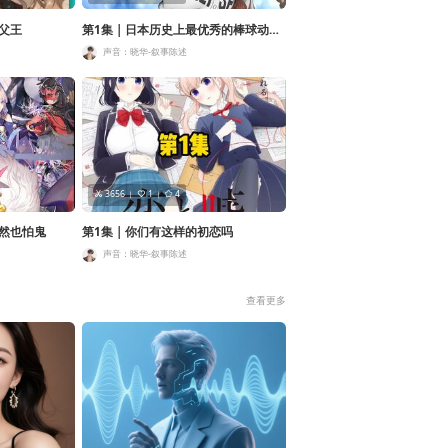
君父王
第1集 | 日本历史上最优秀的棒球动
漫，看过的小孩都会打酱油了吧
声音：晓华-叙事陈述
3656
1
4
竟然也怕鬼
第1集 | 你们有这样的初恋吗
声音：晓华-叙事陈述
查看更多