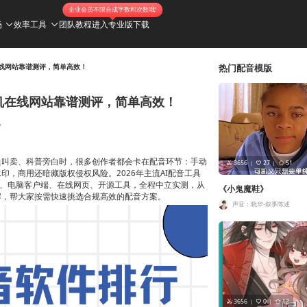
企业会员不限合成字数和次数哦!
场
效率工具
团队教程
进入专业版
下载
在线网站靠谱测评，简单高效！
热门配音模版
手机在线网站靠谱测评，简单高效！
7
边叫卖、科普旁白时，很多创作者都会卡在配音环节：手动
3656
27
51
，商用还暗藏版权侵权风险。2026年主流AI配音工具
P、电脑客户端、在线网页、开源工具，全程中立实测，从
《小鬼魔鞋》
解，帮大家按需快速挑选合规高效的配音方案。
声音：晓华-叙事陈述
3656
0
12