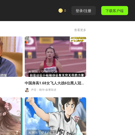
0
登录/注册
下载客户端
查看更多
3656
16
20
中国身高1.68女飞人大战6位黑人冠军
跑疯了全程60米无敌压制
声音：晓华-叙事陈述
3656
4
9